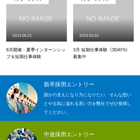
2024.06.21
2024.02.03
2
8月開催：夏季インターンシッ
3月 短期仕事体験《3DAYS》
2月
プ＆短期仕事体験
募集中
リ
新卒採用エントリー
誰かの支えになり力になりたい、そんな想い
とやる気に溢れる若い力を弊社でぜひ発揮し
てください。
中途採用エントリー